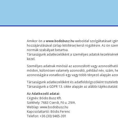
Amikor ön a
www.bodisbusz.hu
weboldal szolgáltatásait igén
hozzájárulásával (űrlap kitöltése) kerül rögzítésre. Az ön sz
normák szabályait betartva.
Társaságunk adatkezelőként a személyes adatok kezelésének 
kezel.
Személyes adatnak minősül az azonosított vagy azonosítható 
módon, különösen valamely azonosító, például név, szám, helym
azonosságára vonatkozó egy vagy több tényező alapján azon
Társaságunk adatkezelőként és adatfeldolgozóként tisztelet
Társaságunk a GDPR 13. cikke alapján az alábbi tájékoztatást 
Az Adatkezelő adatai:
Cégnév: Bódis Busz Kft.
Székhely: 7683 Cserdi, Fő u. 29/A.
Weblap: www.bodisbusz.hu
Kapcsolattartó: Bódis Ferenc
Telefon: +36 (30) 9465-391