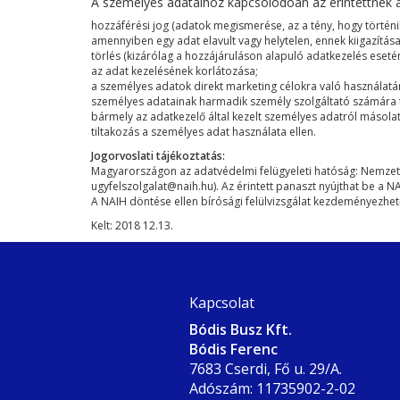
A személyes adataihoz kapcsolódóan az érintettnek 
hozzáférési jog (adatok megismerése, az a tény, hogy történi
amennyiben egy adat elavult vagy helytelen, ennek kiigazítása
törlés (kizárólag a hozzájáruláson alapuló adatkezelés esetén
az adat kezelésének korlátozása;
a személyes adatok direkt marketing célokra való használatá
személyes adatainak harmadik személy szolgáltató számára t
bármely az adatkezelő által kezelt személyes adatról másolat
tiltakozás a személyes adat használata ellen.
Jogorvoslati tájékoztatás:
Magyarországon az adatvédelmi felügyeleti hatóság: Nemzeti
ugyfelszolgalat@naih.hu). Az érintett panaszt nyújthat be a 
A NAIH döntése ellen bírósági felülvizsgálat kezdeményezhet
Kelt: 2018 12.13.
Kapcsolat
Bódis Busz Kft.
Bódis Ferenc
7683 Cserdi, Fő u. 29/A.
Adószám: 11735902-2-02