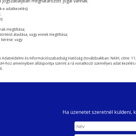
a jogszabályban meghatározott jogai vannak.
k-e adatkezelés);
;
);
nak megtiltása;
örténő átadása, vagy ennek megtiltása;
 kérése; vagy
 Adatvédelmi és Információszabadság Hatóság (továbbiakban: NAIH, címe: 1125 
NAIH-hoz amennyiben álláspontja szerint a rá vonatkozó személyes adat kezelés 
ő.
Ha üzenetet szeretnél küldeni, ké