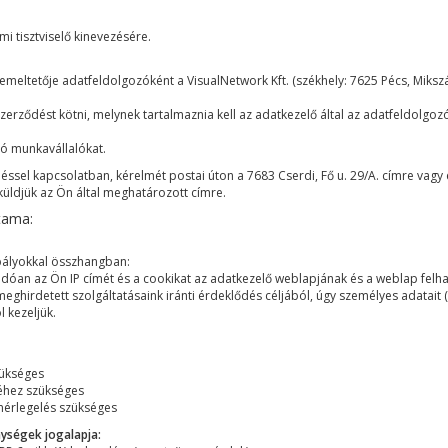
i tisztviselő kinevezésére.
ltetője adatfeldolgozóként a VisualNetwork Kft. (székhely: 7625 Pécs, Mikszá
szerződést kötni, melynek tartalmaznia kell az adatkezelő által az adatfeldolgo
zó munkavállalókat.
sel kapcsolatban, kérelmét postai úton a 7683 Cserdi, Fő u. 29/A. címre vagy 
küldjük az Ön által meghatározott címre.
tama:
bályokkal összhangban:
óan az Ön IP címét és a cookikat az adatkezelő weblapjának és a weblap felh
rdetett szolgáltatásaink iránti érdeklődés céljából, úgy személyes adatait (név
 kezeljük.
zükséges
éséhez szükséges
mérlegelés szükséges
ységek jogalapja: