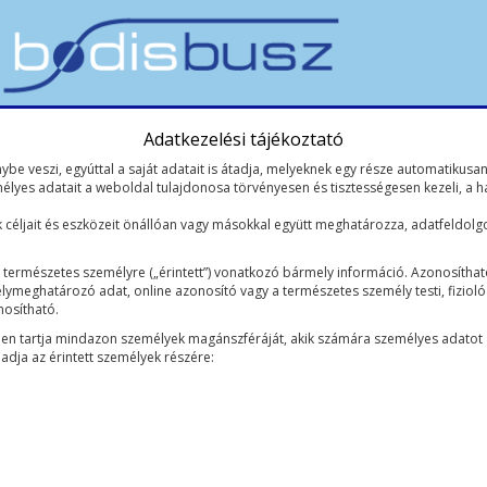
Adatkezelési tájékoztató
ybe veszi, egyúttal a saját adatait is átadja, melyeknek egy része automatikusa
emélyes adatait a weboldal tulajdonosa törvényesen és tisztességesen kezeli, a 
céljait és eszközeit önállóan vagy másokkal együtt meghatározza, adatfeldol
természetes személyre („érintett”) vonatkozó bármely információ. Azonosítható
eghatározó adat, online azonosító vagy a természetes személy testi, fiziológiai
osítható.
ben tartja mindazon személyek magánszféráját, akik számára személyes adatot 
adja az érintett személyek részére: