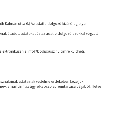
th Kálmán utca 6.) Az adatfeldolgozó kizárólag olyan
zónak átadott adatokat és az adatfeldolgozó azokkal végzett
elektronikusan a info@bodisbusz.hu címre küldheti.
asználóinak adatainak védelme érdekében kezeljük,
, email cím) az ügyfélkapcsolat fenntartása céljából, illetve