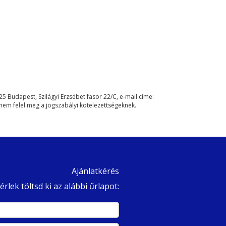
Budapest, Szilágyi Erzsébet fasor 22/C, e-mail címe:
nem felel meg a jogszabályi kötelezettségeknek.
Ajánlatkérés
rlek töltsd ki az alábbi űrlapot: