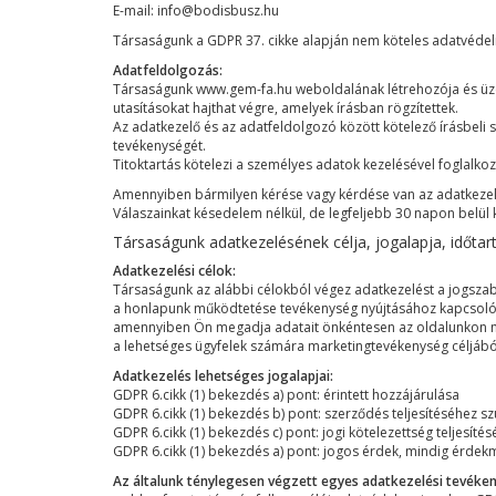
E-mail: info@bodisbusz.hu
Társaságunk a GDPR 37. cikke alapján nem köteles adatvédelm
Adatfeldolgozás:
Társaságunk www.gem-fa.hu weboldalának létrehozója és üzeme
utasításokat hajthat végre, amelyek írásban rögzítettek.
Az adatkezelő és az adatfeldolgozó között kötelező írásbeli 
tevékenységét.
Titoktartás kötelezi a személyes adatok kezelésével foglalko
Amennyiben bármilyen kérése vagy kérdése van az adatkezelés
Válaszainkat késedelem nélkül, de legfeljebb 30 napon belül 
Társaságunk adatkezelésének célja, jogalapja, időtar
Adatkezelési célok:
Társaságunk az alábbi célokból végez adatkezelést a jogsza
a honlapunk működtetése tevékenység nyújtásához kapcsolód
amennyiben Ön megadja adatait önkéntesen az oldalunkon meghi
a lehetséges ügyfelek számára marketingtevékenység céljából
Adatkezelés lehetséges jogalapjai:
GDPR 6.cikk (1) bekezdés a) pont: érintett hozzájárulása
GDPR 6.cikk (1) bekezdés b) pont: szerződés teljesítéséhez s
GDPR 6.cikk (1) bekezdés c) pont: jogi kötelezettség teljesít
GDPR 6.cikk (1) bekezdés a) pont: jogos érdek, mindig érdek
Az általunk ténylegesen végzett egyes adatkezelési tevéken