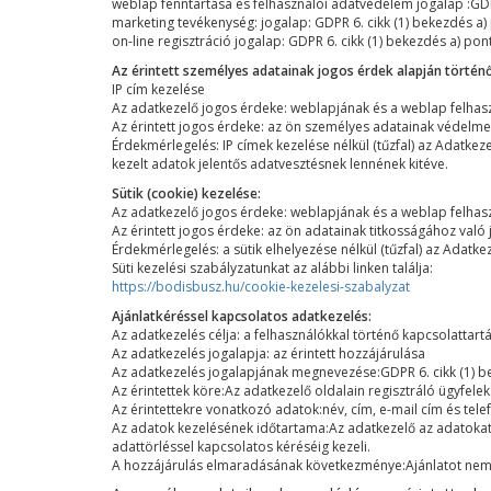
weblap fenntartása és felhasználói adatvédelem jogalap :GDPR
marketing tevékenység: jogalap: GDPR 6. cikk (1) bekezdés a) 
on-line regisztráció jogalap: GDPR 6. cikk (1) bekezdés a) pont
Az érintett személyes adatainak jogos érdek alapján törté
IP cím kezelése
Az adatkezelő jogos érdeke: weblapjának és a weblap felha
Az érintett jogos érdeke: az ön személyes adatainak védelm
Érdekmérlegelés: IP címek kezelése nélkül (tűzfal) az Adatkeze
kezelt adatok jelentős adatvesztésnek lennének kitéve.
Sütik (cookie) kezelése:
Az adatkezelő jogos érdeke: weblapjának és a weblap felha
Az érintett jogos érdeke: az ön adatainak titkosságához való
Érdekmérlegelés: a sütik elhelyezése nélkül (tűzfal) az Adatke
Süti kezelési szabályzatunkat az alábbi linken találja:
https://bodisbusz.hu/cookie-kezelesi-szabalyzat
Ajánlatkéréssel kapcsolatos adatkezelés:
Az adatkezelés célja: a felhasználókkal történő kapcsolattar
Az adatkezelés jogalapja: az érintett hozzájárulása
Az adatkezelés jogalapjának megnevezése:GDPR 6. cikk (1) b
Az érintettek köre:Az adatkezelő oldalain regisztráló ügyfelek
Az érintettekre vonatkozó adatok:név, cím, e-mail cím és tel
Az adatok kezelésének időtartama:Az adatkezelő az adatokat 
adattörléssel kapcsolatos kéréséig kezeli.
A hozzájárulás elmaradásának következménye:Ajánlatot nem tu