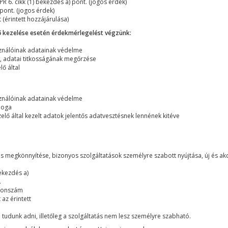
 6. cikk (1) bekezdés a) pont. (jogos érdek)
pont. (jogos érdek)
 (érintett hozzájárulása)
nő kezelése esetén érdekmérlegelést végzünk:
sználóinak adatainak védelme
e, adatai titkosságának megőrzése
lő által
sználóinak adatainak védelme
 joga
zelő által kezelt adatok jelentős adatvesztésnek lennének kitéve
tás megkönnyítése, bizonyos szolgáltatások személyre szabott nyújtása, új és ak
ekezdés a)
.
efonszám
az érintett
dunk adni, illetőleg a szolgáltatás nem lesz személyre szabható.